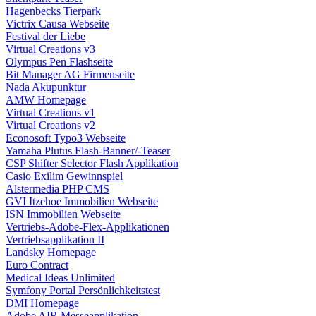
Hagenbecks Tierpark
Victrix Causa Webseite
Festival der Liebe
Virtual Creations v3
Olympus Pen Flashseite
Bit Manager AG Firmenseite
Nada Akupunktur
AMW Homepage
Virtual Creations v1
Virtual Creations v2
Econosoft Typo3 Webseite
Yamaha Plutus Flash-Banner/-Teaser
CSP Shifter Selector Flash Applikation
Casio Exilim Gewinnspiel
Alstermedia PHP CMS
GVI Itzehoe Immobilien Webseite
ISN Immobilien Webseite
Vertriebs-Adobe-Flex-Applikationen
Vertriebsapplikation II
Landsky Homepage
Euro Contract
Medical Ideas Unlimited
Symfony Portal Persönlichkeitstest
DMI Homepage
Adobe AIR Messeapplikation