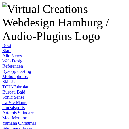
Root
Start
Alle News
Web Design
Referenzen
Rysopp Casting
Motionphotos
Skill-U
TCU-Fahrplan
Bureau Bald
Sonic Sense
La Vie Manie
tunes4sports
Artemis Skincare
Med Monitor
Yamaha Christmas
Silentpark Teaser